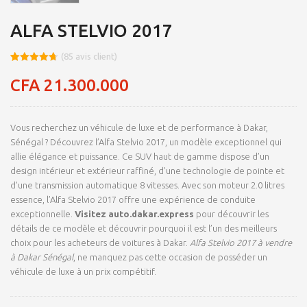
ALFA STELVIO 2017
(
85
avis client)
Noté
8
4.73
sur 5
CFA
21.300.000
basé sur
notations
client
Vous recherchez un véhicule de luxe et de performance à Dakar,
Sénégal ? Découvrez l’Alfa Stelvio 2017, un modèle exceptionnel qui
allie élégance et puissance. Ce SUV haut de gamme dispose d’un
design intérieur et extérieur raffiné, d’une technologie de pointe et
d’une transmission automatique 8 vitesses. Avec son moteur 2.0 litres
essence, l’Alfa Stelvio 2017 offre une expérience de conduite
exceptionnelle.
Visitez auto.dakar.express
pour découvrir les
détails de ce modèle et découvrir pourquoi il est l’un des meilleurs
choix pour les acheteurs de voitures à Dakar.
Alfa Stelvio 2017 à vendre
à Dakar Sénégal
, ne manquez pas cette occasion de posséder un
véhicule de luxe à un prix compétitif.