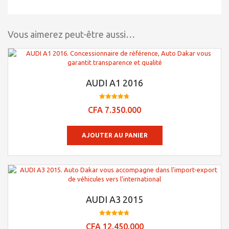
Vous aimerez peut-être aussi…
AUDI A1 2016
Note
CFA
7.350.000
4.73
sur 5
AJOUTER AU PANIER
AUDI A3 2015
Note
CFA
12.450.000
4.78