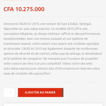
Noté
8
4.09
sur 5
CFA
10.275.000
basé
sur
notations
client
Decouvrez l’AUDI A1 2015, une voiture de luxe à Dakar, Sénégal,
disponible sur auto.dakar.express. Ce modèle 2015 offre une
conception élégante, un design intérieur raffiné et des performances
exceptionnelles. Avec son moteur puissant et son système de
transmission avancé, cette voiture vous assure une conduite agréable
et sécurisée. L’AUDI A1 2015 est également équipée de nombreuses
options de sécurité et de confort, telles que les airbags, la climatisation
et le système de navigation. Ne manquez pas l’occasion de posséder
cette voiture de rêve à un prix compétitif. Visitez notre site web
auto.dakar.express pour obtenir plus d’informations et réservez votre
essai de conduite dès aujourd’hui !
QUANTITÉ
AJOUTER AU PANIER
DE
AUDI
A1