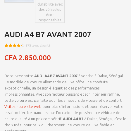
AUDI A4 B7 AVANT 2007
(
78
avis client)
Noté
8
4.23
sur 5
CFA
2.850.000
basé
sur
notations
client
Decouvrez notre
AUDI A4 B7 AVANT 2007
à vendre à Dakar, Sénégal !
Ce modèle de voiture allemande de luxe offre une conduite
exceptionnelle, un design élégant et des performances
impressionnantes. Avec son moteur puissant et son intérieur raffiné,
cette voiture est parfaite pour les amateurs de vitesse et de confort.
Visitez notre site web
pour plus d’informations et pour réserver votre
essai routier. Ne manquez pas l’occasion de posséder ce véhicule de
haute qualité à un prix compétitif.
AUDI A4 B7
à Dakar, Sénégal, c’est le
choix idéal pour ceux qui cherchent une voiture de luxe fiable et