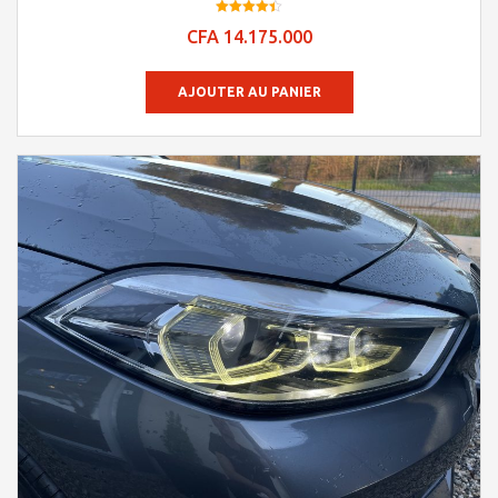
Note
CFA
14.175.000
4.39
sur 5
AJOUTER AU PANIER