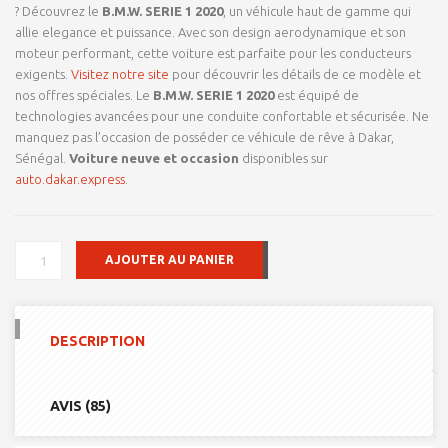
? Découvrez le
B.M.W. SERIE 1 2020
, un véhicule haut de gamme qui
allie elegance et puissance. Avec son design aerodynamique et son
moteur performant, cette voiture est parfaite pour les conducteurs
exigents.
Visitez notre site
pour découvrir les détails de ce modèle et
nos offres spéciales. Le
B.M.W. SERIE 1 2020
est équipé de
technologies avancées pour une conduite confortable et sécurisée. Ne
manquez pas l’occasion de posséder ce véhicule de rêve à Dakar,
Sénégal.
Voiture neuve et occasion
disponibles sur
auto.dakar.express
.
QUANTITÉ
AJOUTER AU PANIER
DE
B.M.W.
SERIE
1
DESCRIPTION
2020
AVIS (85)