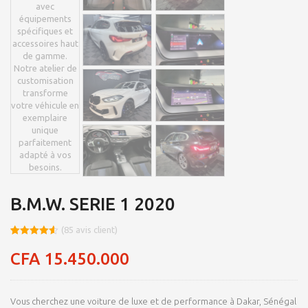
B.M.W. SERIE 1 2020
(
85
avis client)
Noté
8
4.53
sur 5
CFA
15.450.000
basé sur
notations
client
Vous cherchez une voiture de luxe et de performance à Dakar, Sénégal