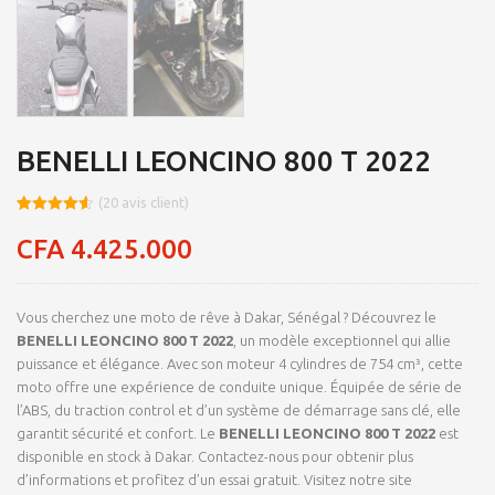
BENELLI LEONCINO 800 T 2022
(
20
avis client)
Noté
8
4.53
sur 5
CFA
4.425.000
basé sur
notations
client
Vous cherchez une moto de rêve à Dakar, Sénégal ? Découvrez le
BENELLI LEONCINO 800 T 2022
, un modèle exceptionnel qui allie
puissance et élégance. Avec son moteur 4 cylindres de 754 cm³, cette
moto offre une expérience de conduite unique. Équipée de série de
l’ABS, du traction control et d’un système de démarrage sans clé, elle
garantit sécurité et confort. Le
BENELLI LEONCINO 800 T 2022
est
disponible en stock à Dakar. Contactez-nous pour obtenir plus
d’informations et profitez d’un essai gratuit. Visitez notre site