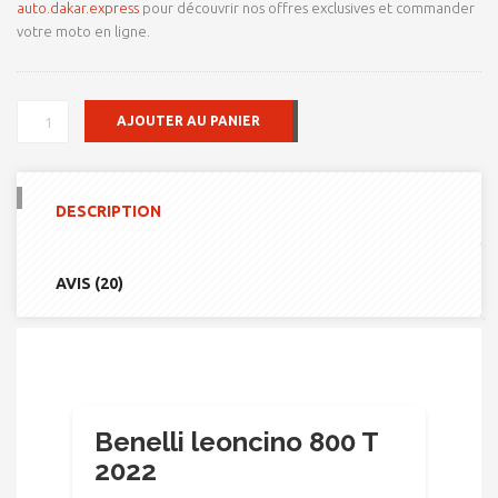
auto.dakar.express
pour découvrir nos offres exclusives et commander
votre moto en ligne.
QUANTITÉ
AJOUTER AU PANIER
DE
BENELLI
LEONCINO
800
DESCRIPTION
T
2022
AVIS (20)
Benelli leoncino 800 T
2022