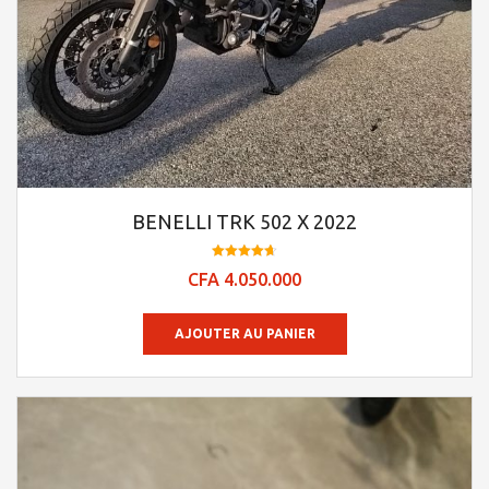
BENELLI TRK 502 X 2022
Note
CFA
4.050.000
4.66
sur 5
AJOUTER AU PANIER