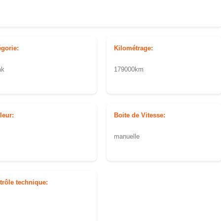
égorie:
Kilométrage:
ak
179000km
leur:
Boite de Vitesse:
manuelle
trôle technique: