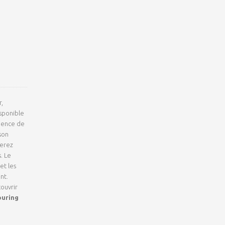
,
sponible
ience de
son
ierez
. Le
et les
nt.
ouvrir
ouring