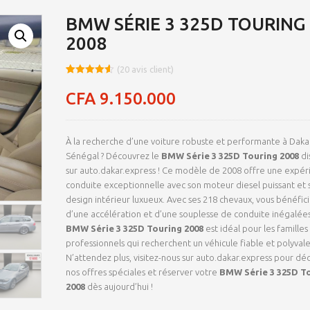
BMW SÉRIE 3 325D TOURING
2008
(
20
avis client)
Noté
8
4.55
sur 5
CFA
9.150.000
basé sur
notations
client
À la recherche d’une voiture robuste et performante à Dakar
Sénégal ? Découvrez le
BMW Série 3 325D Touring 2008
di
sur auto.dakar.express ! Ce modèle de 2008 offre une expér
conduite exceptionnelle avec son moteur diesel puissant et 
design intérieur luxueux. Avec ses 218 chevaux, vous bénéfic
d’une accélération et d’une souplesse de conduite inégalées
BMW Série 3 325D Touring 2008
est idéal pour les familles 
professionnels qui recherchent un véhicule fiable et polyvale
N’attendez plus, visitez-nous sur auto.dakar.express pour déc
nos offres spéciales et réserver votre
BMW Série 3 325D T
2008
dès aujourd’hui !