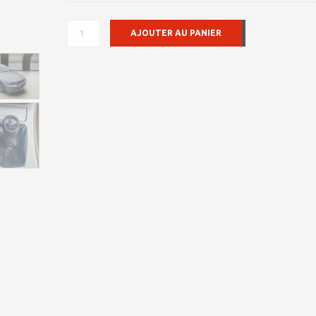
QUANTITÉ
AJOUTER AU PANIER
DE
BMW
SÉRIE
3
325D
TOURING
2008