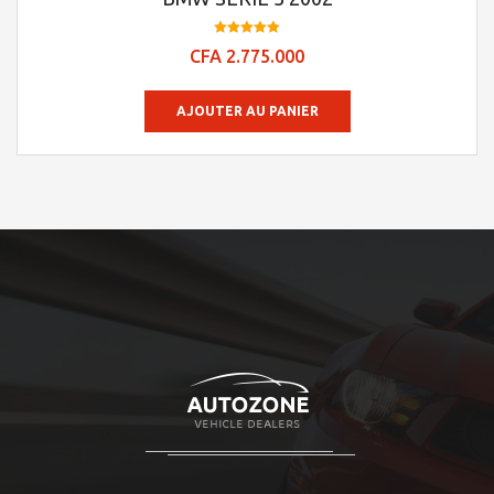
Note
CFA
2.775.000
4.95
sur 5
AJOUTER AU PANIER