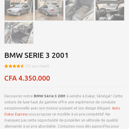
BMW SERIE 3 2001
(
75
avis client)
Noté
8
4.53
sur 5
CFA
4.350.000
basé sur
notations
client
Decouvrez notre
BMW Série 3 2001
à vendre à Dakar, Sénégal ! Cette
voiture de luxe haut de gamme offre une expérience de conduite
exceptionnelle avec son moteur puissant et son design élégant.
Auto
Dakar Express
vous propose ce modèle à un prix compétitif. Ne
manquez pas cette opportunité de posséder un véhicule de qualité
allemande à un prix abordable. Contactez-nous dès aujourd’hui pour