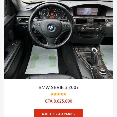
BMW SERIE 3 2007
Note
CFA
8.025.000
4.78
sur 5
AJOUTER AU PANIER