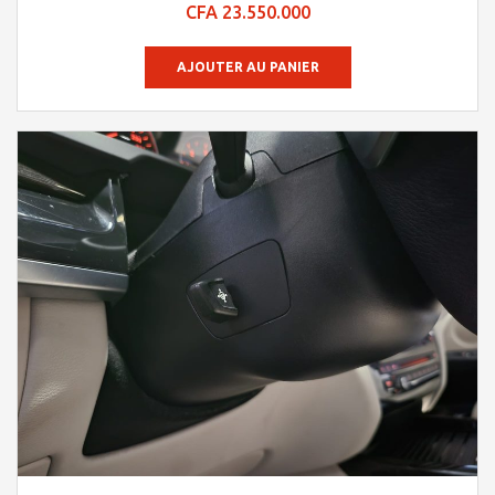
Note
CFA
23.550.000
4.09
sur 5
AJOUTER AU PANIER