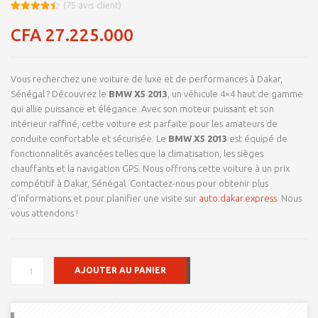
(
75
avis client)
Noté
8
4.45
sur 5
CFA
27.225.000
basé sur
notations
client
Vous recherchez une voiture de luxe et de performances à Dakar,
Sénégal ? Découvrez le
BMW X5 2013
, un véhicule 4×4 haut de gamme
qui allie puissance et élégance. Avec son moteur puissant et son
intérieur raffiné, cette voiture est parfaite pour les amateurs de
conduite confortable et sécurisée. Le
BMW X5 2013
est équipé de
fonctionnalités avancées telles que la climatisation, les sièges
chauffants et la navigation GPS. Nous offrons cette voiture à un prix
compétitif à Dakar, Sénégal. Contactez-nous pour obtenir plus
d’informations et pour planifier une visite sur
auto.dakar.express
. Nous
vous attendons !
QUANTITÉ
AJOUTER AU PANIER
DE
BMW
X5