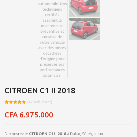
CITROEN C1 II 2018
(
47
avis client)
Noté
8
4.84
sur 5
CFA
6.975.000
basé sur
notations
client
Decouvrez le
CITROEN C1 II 2018
à Dakar, Sénégal, sur