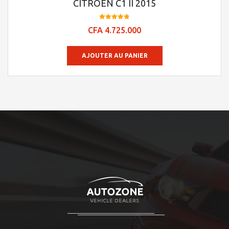
CITROEN C1 II 2015
Note
CFA
4.725.000
4.84
sur 5
AJOUTER AU PANIER