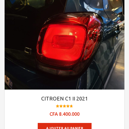
CITROEN C1 II 2021
Note
CFA
8.400.000
4.73
sur 5
AJOUTER AU PANIER