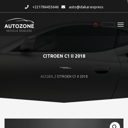
+221784455646
auto@dakar.express
CITROEN C1 II 2018
ACCUEIL
/ CITROEN C1 II 2018