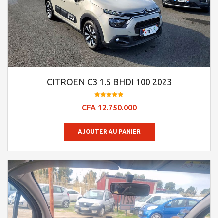
CITROEN C3 1.5 BHDI 100 2023
Note
CFA
12.750.000
4.84
sur 5
AJOUTER AU PANIER