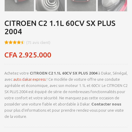
CITROEN C2 1.1L 60CV SX PLUS
2004
(
75
avis client)
Noté
8
4.41
sur 5
CFA
2.925.000
basé sur
notations
client
Achetez votre
CITROEN C2 1.1L 60CV SX PLUS 2004
à Dakar, Sénégal,
avec
auto.dakar.express
! Ce modèle de voiture offre une conduite
agréable et économique, avec son moteur 1.1L et 60CV. Le CITROEN C2
SX PLUS 2004 est équipé de série de nombreuses fonctionnalités pour
votre confort et votre sécurité. Ne manquez pas cette occasion de
posséder une voiture fiable et abordable à Dakar.
Contacter nous
pour plus d’informations et pour prendre rendez-vous pour une visite
de la voiture.