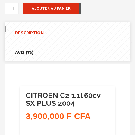
QUANTITÉ
AJOUTER AU PANIER
DE
CITROEN
C2
1.1L
DESCRIPTION
60CV
SX
PLUS
2004
AVIS (75)
CITROEN C2 1.1l 60cv
SX PLUS 2004
3,900,000 F CFA