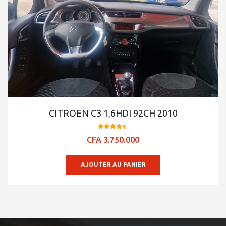
CITROEN C3 1,6HDI 92CH 2010
Note
CFA
3.750.000
4.45
sur 5
AJOUTER AU PANIER