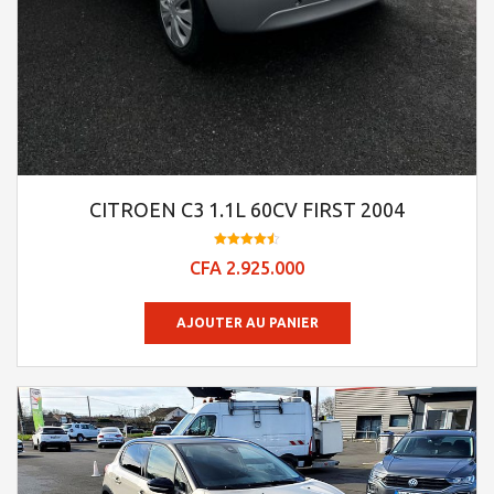
CITROEN C3 1.1L 60CV FIRST 2004
Note
CFA
2.925.000
4.48
sur 5
AJOUTER AU PANIER