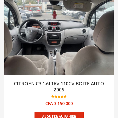
CITROEN C3 1.6I 16V 110CV BOITE AUTO
2005
Note
CFA
3.150.000
4.66
sur 5
AJOUTER AU PANIER