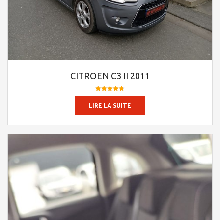
CITROEN C3 II 2011
Note
4.74
LIRE LA SUITE
sur 5