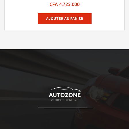
Note
CFA
4.725.000
4.78
sur 5
AJOUTER AU PANIER