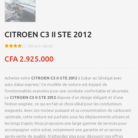
CITROEN C3 II STE 2012
(
49
avis client)
Noté
8
4.09
sur 5
CFA
2.925.000
basé
sur
notations
client
Achetez votre
CITROEN C3 II STE 2012
à Dakar au Sénégal avec
auto.dakar.express ! Ce modèle de voiture est équipé de
fonctionnalités avancées pour une conduite confortable et sécurisée.
Le
CITROEN C3 II STE 2012
dispose d’un design élégant et d’une
finition soignée, ce qui en fait un choix idéal pour les conducteurs
exigeants. Avec son moteur puissant et sa consommation de carburant
optimale, cette voiture est parfaite pour les déplacements urbains et
les longs trajets. Nous proposons une large gamme de services pour
accompagner votre achat, notamment une garantie et un service
après-vente de qualité. N’attendez plus pour découvrir nos offres