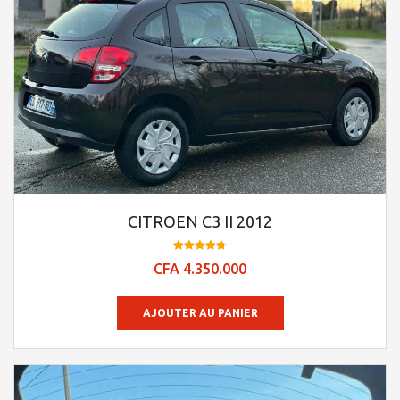
CITROEN C3 II 2012
Note
CFA
4.350.000
4.76
sur 5
AJOUTER AU PANIER