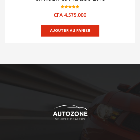
Note
CFA
4.575.000
4.95
sur 5
AJOUTER AU PANIER