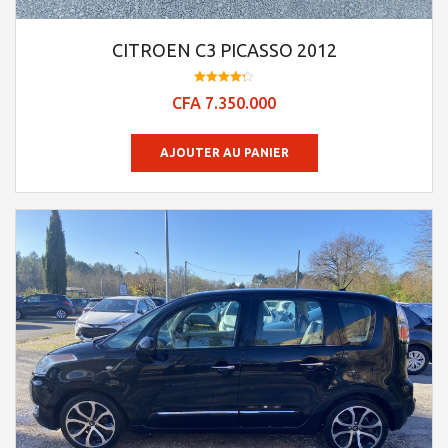
CITROEN C3 PICASSO 2012
Note
CFA
7.350.000
4.23
sur 5
AJOUTER AU PANIER