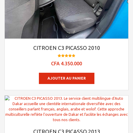
CITROEN C3 PICASSO 2010
Note
CFA
4.350.000
4.95
sur 5
AJOUTER AU PANIER
CITROEN C3 PICASSO 2013