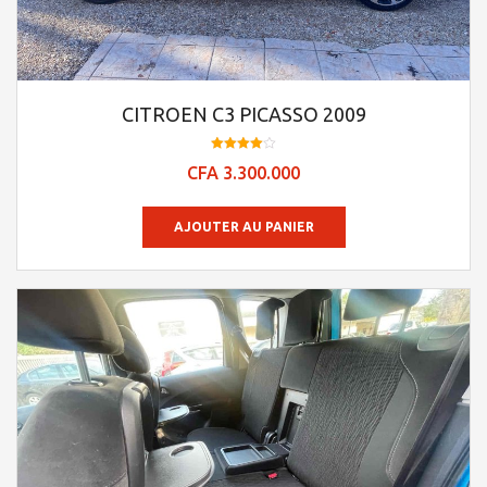
CITROEN C3 PICASSO 2009
Note
CFA
3.300.000
4.0
sur 5
AJOUTER AU PANIER