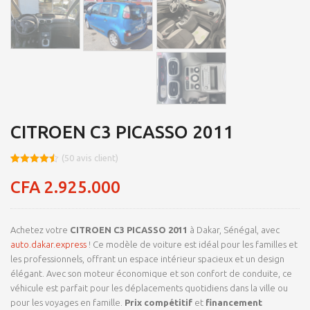
CITROEN C3 PICASSO 2011
(
50
avis client)
Noté
8
4.48
sur 5
CFA
2.925.000
basé sur
notations
client
Achetez votre
CITROEN C3 PICASSO 2011
à Dakar, Sénégal, avec
auto.dakar.express
! Ce modèle de voiture est idéal pour les familles et
les professionnels, offrant un espace intérieur spacieux et un design
élégant. Avec son moteur économique et son confort de conduite, ce
véhicule est parfait pour les déplacements quotidiens dans la ville ou
pour les voyages en famille.
Prix compétitif
et
financement