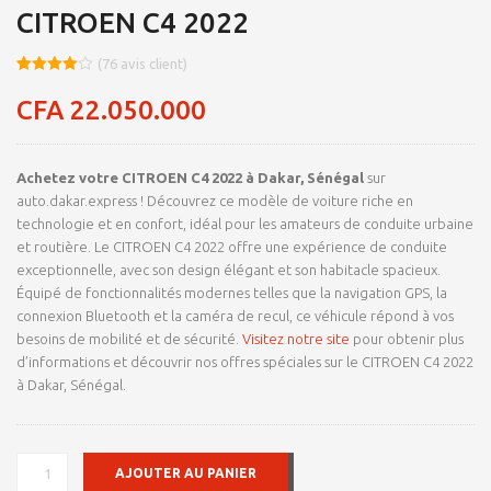
CITROEN C4 2022
(
76
avis client)
Noté
8
4.0
sur 5
CFA
22.050.000
basé
sur
notations
client
Achetez votre CITROEN C4 2022 à Dakar, Sénégal
sur
auto.dakar.express ! Découvrez ce modèle de voiture riche en
technologie et en confort, idéal pour les amateurs de conduite urbaine
et routière. Le CITROEN C4 2022 offre une expérience de conduite
exceptionnelle, avec son design élégant et son habitacle spacieux.
Équipé de fonctionnalités modernes telles que la navigation GPS, la
connexion Bluetooth et la caméra de recul, ce véhicule répond à vos
besoins de mobilité et de sécurité.
Visitez notre site
pour obtenir plus
d’informations et découvrir nos offres spéciales sur le CITROEN C4 2022
à Dakar, Sénégal.
QUANTITÉ
AJOUTER AU PANIER