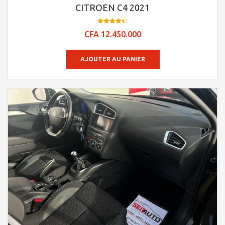
CITROEN C4 2021
Note
CFA
12.450.000
4.39
sur 5
AJOUTER AU PANIER