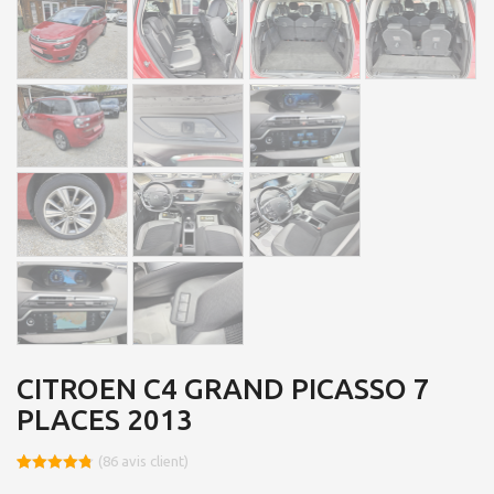
CITROEN C4 GRAND PICASSO 7
PLACES 2013
(
86
avis client)
Noté
8
4.74