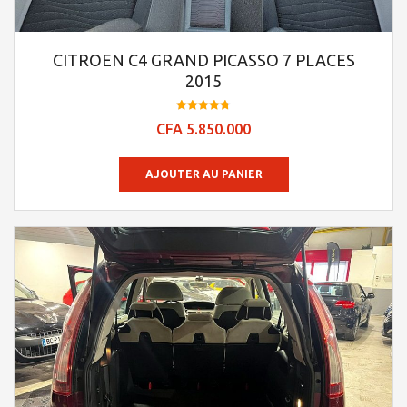
CITROEN C4 GRAND PICASSO 7 PLACES
2015
Note
CFA
5.850.000
4.73
sur 5
AJOUTER AU PANIER