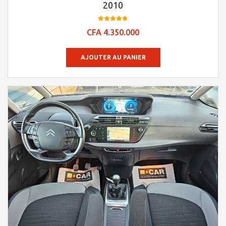
2010
Note
CFA
4.350.000
4.73
sur 5
AJOUTER AU PANIER