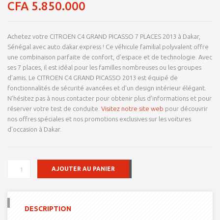
sur 5
CFA
5.850.000
basé sur
notations
client
Achetez votre CITROEN C4 GRAND PICASSO 7 PLACES 2013 à Dakar,
Sénégal avec auto.dakar.express ! Ce véhicule familial polyvalent offre
une combinaison parfaite de confort, d’espace et de technologie. Avec
ses 7 places, il est idéal pour les familles nombreuses ou les groupes
d’amis. Le CITROEN C4 GRAND PICASSO 2013 est équipé de
fonctionnalités de sécurité avancées et d’un design intérieur élégant.
N’hésitez pas à nous contacter pour obtenir plus d’informations et pour
réserver votre test de conduite.
Visitez notre site web
pour découvrir
nos offres spéciales et nos promotions exclusives sur les voitures
d’occasion à Dakar.
QUANTITÉ
AJOUTER AU PANIER
DE
CITROEN
C4
GRAND
DESCRIPTION
PICASSO
7