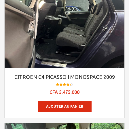
CITROEN C4 PICASSO I MONOSPACE 2009
Note
CFA
5.475.000
4.25
sur 5
AJOUTER AU PANIER