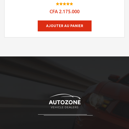
Note
CFA
2.175.000
4.95
sur 5
AJOUTER AU PANIER