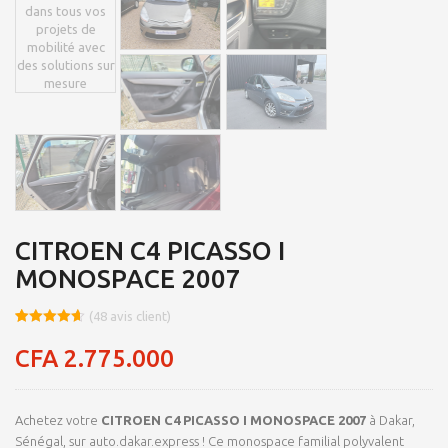
CITROEN C4 PICASSO I
MONOSPACE 2007
(
48
avis client)
Noté
8
4.66
sur 5
CFA
2.775.000
basé sur
notations
client
Achetez votre
CITROEN C4 PICASSO I MONOSPACE 2007
à Dakar,
Sénégal, sur auto.dakar.express ! Ce monospace familial polyvalent