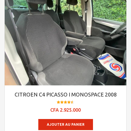
CITROEN C4 PICASSO I MONOSPACE 2008
Note
CFA
2.925.000
4.48
sur 5
AJOUTER AU PANIER