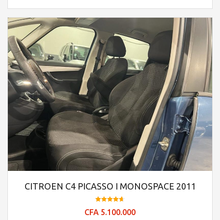
CITROEN C4 PICASSO I MONOSPACE 2011
Note
CFA
5.100.000
4.66
sur 5