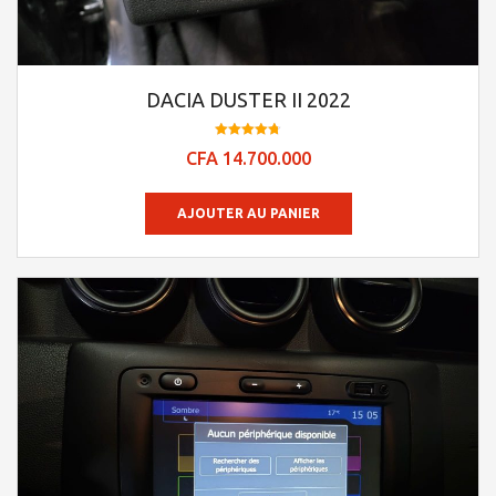
DACIA DUSTER II 2022
Note
CFA
14.700.000
4.78
sur 5
AJOUTER AU PANIER