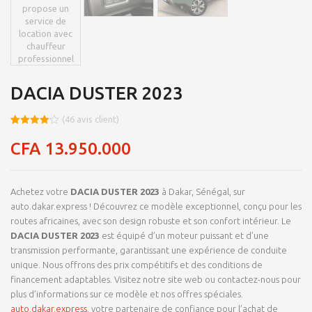
DACIA DUSTER 2023
(
46
avis client)
Noté
8
4.0
sur 5
CFA
13.950.000
basé
sur
notations
client
Achetez votre
DACIA DUSTER 2023
à Dakar, Sénégal, sur
auto.dakar.express ! Découvrez ce modèle exceptionnel, conçu pour les
routes africaines, avec son design robuste et son confort intérieur. Le
DACIA DUSTER 2023
est équipé d’un moteur puissant et d’une
transmission performante, garantissant une expérience de conduite
unique. Nous offrons des prix compétitifs et des conditions de
financement adaptables. Visitez notre site web ou contactez-nous pour
plus d’informations sur ce modèle et nos offres spéciales.
auto.dakar.express
, votre partenaire de confiance pour l’achat de