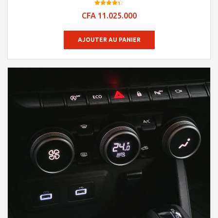
Note
CFA
11.025.000
4.29
sur 5
AJOUTER AU PANIER