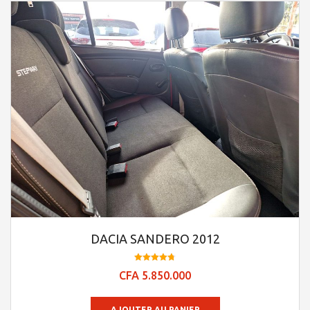
DACIA SANDERO 2012
Note
CFA
5.850.000
4.74
sur 5
AJOUTER AU PANIER