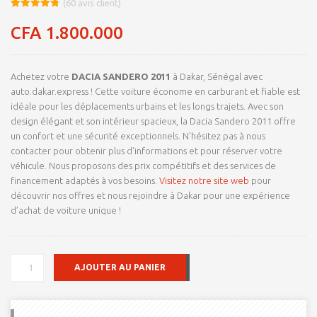
(
60
avis client)
Noté
8
4.78
sur 5
CFA
1.800.000
basé sur
notations
client
Achetez votre
DACIA SANDERO 2011
à Dakar, Sénégal avec
auto.dakar.express ! Cette voiture économe en carburant et fiable est
idéale pour les déplacements urbains et les longs trajets. Avec son
design élégant et son intérieur spacieux, la Dacia Sandero 2011 offre
un confort et une sécurité exceptionnels. N’hésitez pas à nous
contacter pour obtenir plus d’informations et pour réserver votre
véhicule. Nous proposons des prix compétitifs et des services de
financement adaptés à vos besoins.
Visitez notre site web
pour
découvrir nos offres et nous rejoindre à Dakar pour une expérience
d’achat de voiture unique !
QUANTITÉ
AJOUTER AU PANIER
DE
DACIA
SANDERO
2011