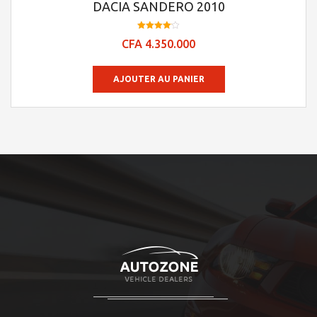
DACIA SANDERO 2010
Note
CFA
4.350.000
4.09
sur 5
AJOUTER AU PANIER