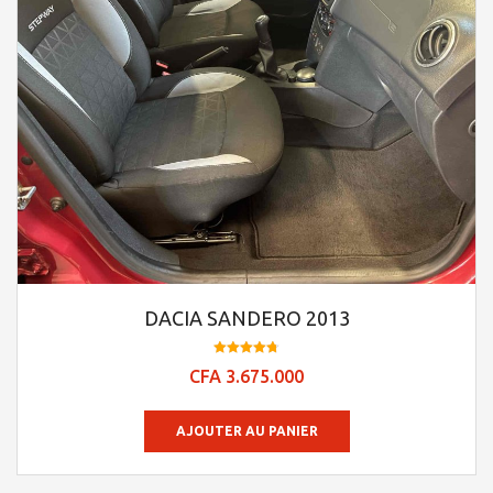
DACIA SANDERO 2013
Note
CFA
3.675.000
4.78
sur 5
AJOUTER AU PANIER