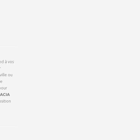
nd à vos
r
ille ou
ce
pour
ACIA
sition