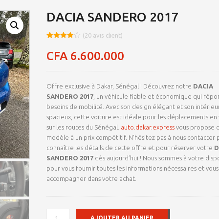
DACIA SANDERO 2017
(
20
avis client)
Noté
8
4.09
sur 5
CFA
6.600.000
basé
sur
notations
client
Offre exclusive à Dakar, Sénégal ! Découvrez notre
DACIA
SANDERO 2017
, un véhicule fiable et économique qui répo
besoins de mobilité. Avec son design élégant et son intérieu
spacieux, cette voiture est idéale pour les déplacements en v
sur les routes du Sénégal.
auto.dakar.express
vous propose 
modèle à un prix compétitif. N’hésitez pas à nous contacter 
connaître les détails de cette offre et pour réserver votre
D
SANDERO 2017
dès aujourd’hui ! Nous sommes à votre dispo
pour vous fournir toutes les informations nécessaires et vous
accompagner dans votre achat.
QUANTITÉ
AJOUTER AU PANIER