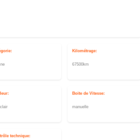
égorie:
Kilométrage:
ine
67500km
leur:
Boite de Vitesse:
clair
manuelle
trôle technique: