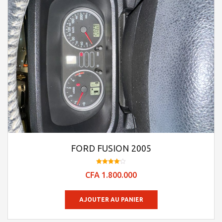
FORD FUSION 2005
Note
CFA
1.800.000
4.09
sur 5
AJOUTER AU PANIER