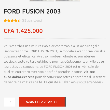
FORD FUSION 2003
(
82
avis client)
Noté
8
4.53
sur 5
CFA
1.425.000
basé sur
notations
client
Vous cherchez une voiture fiable et confortable à Dakar, Sénégal ?
Découvrez notre FORD FUSION 2003, un modèle exceptionnel qui allie
puissance et élégance. Avec son moteur robuste et son intérieur
spacieux, cette voiture est idéale pour les déplacements en ville ou sur
les routes de campagne. Le FORD FUSION 2003 est un véhicule de
qualité, entretenu avec soin et prêt à prendre la route.
Visitez
auto.dakar.express
pour découvrir nos offres et profitez d’un service
de vente de voitures de haute qualité à Dakar.
Nous vous attendons !
QUANTITÉ
AJOUTER AU PANIER
DE