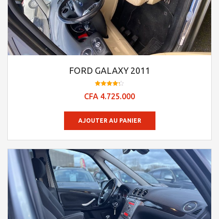
FORD GALAXY 2011
Note
CFA
4.725.000
4.23
sur 5
AJOUTER AU PANIER