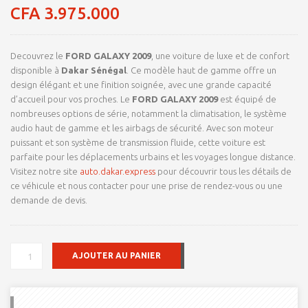
sur 5
CFA
3.975.000
basé
sur
notations
client
Decouvrez le
FORD GALAXY 2009
, une voiture de luxe et de confort
disponible à
Dakar Sénégal
. Ce modèle haut de gamme offre un
design élégant et une finition soignée, avec une grande capacité
d’accueil pour vos proches. Le
FORD GALAXY 2009
est équipé de
nombreuses options de série, notamment la climatisation, le système
audio haut de gamme et les airbags de sécurité. Avec son moteur
puissant et son système de transmission fluide, cette voiture est
parfaite pour les déplacements urbains et les voyages longue distance.
Visitez notre site
auto.dakar.express
pour découvrir tous les détails de
ce véhicule et nous contacter pour une prise de rendez-vous ou une
demande de devis.
QUANTITÉ
AJOUTER AU PANIER
DE
FORD
GALAXY
2009