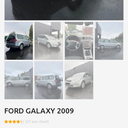
FORD GALAXY 2009
(
47
avis client)
Noté
8
4.29