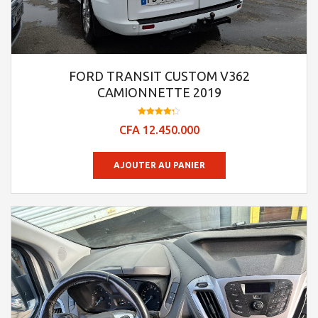
FORD TRANSIT CUSTOM V362
CAMIONNETTE 2019
Note
CFA
12.450.000
4.23
sur 5
AJOUTER AU PANIER