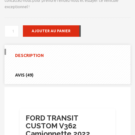
contactez-nous pour prendre rendez-vous et essayer ce véhicule
exceptionnel !
QUANTITÉ
AJOUTER AU PANIER
DE
FORD
TRANSIT
CUSTOM
DESCRIPTION
V362
CAMIONNETTE
2022
AVIS (49)
FORD TRANSIT
CUSTOM V362
Camionnette 2022