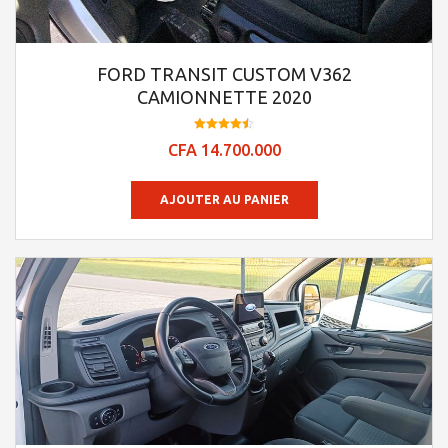
FORD TRANSIT CUSTOM V362
CAMIONNETTE 2020
Note
CFA
14.700.000
4.48
sur 5
AJOUTER AU PANIER