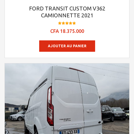
FORD TRANSIT CUSTOM V362
CAMIONNETTE 2021
Note
CFA
18.375.000
4.95
sur 5
AJOUTER AU PANIER