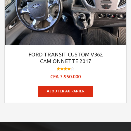
FORD TRANSIT CUSTOM V362
CAMIONNETTE 2017
Note
CFA
7.950.000
4.09
sur 5
AJOUTER AU PANIER