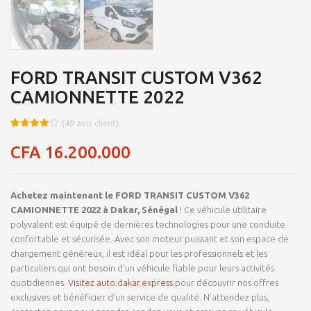
FORD TRANSIT CUSTOM V362
CAMIONNETTE 2022
(
49
avis client)
Noté
8
4.0
sur 5
CFA
16.200.000
basé
sur
notations
client
Achetez maintenant le FORD TRANSIT CUSTOM V362
CAMIONNETTE 2022 à Dakar, Sénégal
! Ce véhicule utilitaire
polyvalent est équipé de dernières technologies pour une conduite
confortable et sécurisée. Avec son moteur puissant et son espace de
chargement généreux, il est idéal pour les professionnels et les
particuliers qui ont besoin d’un véhicule fiable pour leurs activités
quotidiennes.
Visitez auto.dakar.express
pour découvrir nos offres
exclusives et bénéficier d’un service de qualité. N’attendez plus,