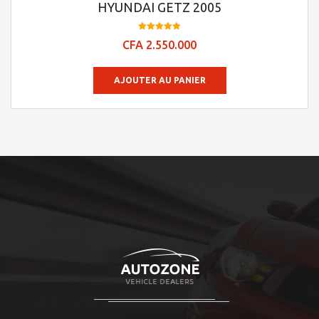
HYUNDAI GETZ 2005
Note
CFA
2.550.000
4.95
sur 5
AJOUTER AU PANIER