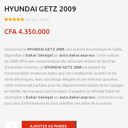
HYUNDAI GETZ 2009
(
86
avis client)
Noté
8
4.9
sur 5
CFA
4.350.000
basé sur
notations
client
Decouvrez le
HYUNDAI GETZ 2009
, une voiture économique et fiable,
disponible à
Dakar Sénégal
sur
auto.dakar.express
. Cette voiture
de 2009 offre une consommation de carburant réduite et des frais
d’entretien minimes. Le
HYUNDAI GETZ 2009
est équipé de
fonctionnalités modernes telles que l’air conditionné, la radio et les
vitres électriques. Avec son design élégant et son intérieur spacieux,
cette voiture est parfaite pour les déplacements urbains et les voyages
en famille. Ne manquez pas l’occasion d’acquérir ce véhicule fiable et
abordable à
Dakar Sénégal
sur
auto.dakar.express
. Contactez-nous
pour plus d’informations et pour planifier une visite de la voiture.
QUANTITÉ
AJOUTER AU PANIER