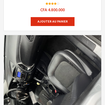
Note
CFA
4.800.000
4.0
sur 5
AJOUTER AU PANIER