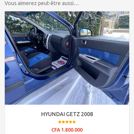
Vous aimerez peut-être aussi…
HYUNDAI GETZ 2008
Note
CFA
1.800.000
4.84
sur 5