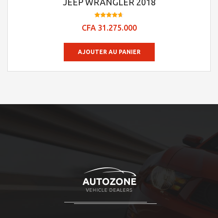
JEEP WRANGLER 2018
Note
CFA
31.275.000
4.66
sur 5
AJOUTER AU PANIER