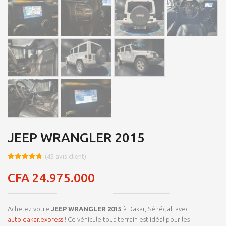
JEEP WRANGLER 2015
(
45
avis client)
Noté
8
4.74
sur 5
CFA
24.975.000
basé sur
notations
client
Achetez votre
JEEP WRANGLER 2015
à Dakar, Sénégal, avec
auto.dakar.express
! Ce véhicule tout-terrain est idéal pour les