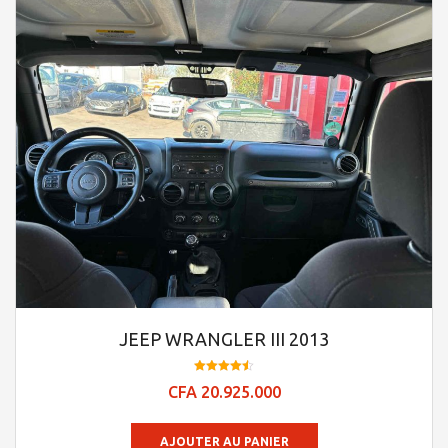
JEEP WRANGLER III 2013
Note
CFA
20.925.000
4.48
sur 5
AJOUTER AU PANIER