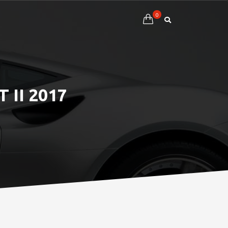
0
II 2017