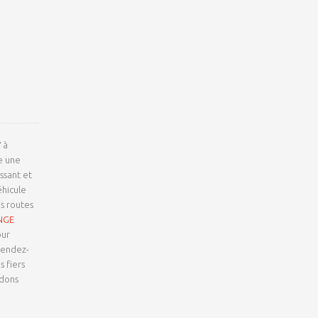
7
à
e une
ssant et
éhicule
es routes
NGE
our
rendez-
 fiers
ndons