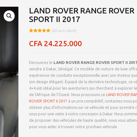
LAND ROVER RANGE ROVER
SPORT II 2017
(
60
avis client)
Noté
8
4.95
sur 5
CFA
24.225.000
basé sur
notations
client
Decouvrez le
LAND ROVER RANGE ROVER SPORT II 201
vendre à Dakar, Sénégal. Ce modèle de voiture de luxe offr
expérience de conduite exceptionnelle avec son moteur pui
son design élégant. Équipé de la dernière technologie, ce v
4×4 est idéal pour les aventuriers qui cherchent à explorer l
de l’Afrique de l’Ouest. Nous proposons ce
LAND ROVER RA
ROVER SPORT II 2017
à un prix compétitif, contactez-nous p
obtenir plus d’informations sur ce véhicule et pour prendre 
vous pour une visite à notre concession à Dakar. Nous sommes
de proposer des véhicules de haute qualité, nous vous atte
pour vous aider à trouver votre prochain vehicule.