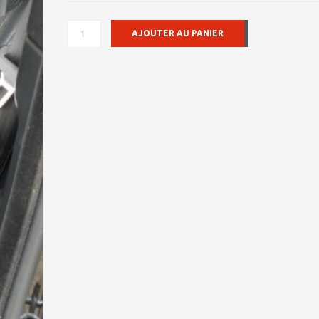
QUANTITÉ
AJOUTER AU PANIER
DE
LAND
ROVER
RANGE
ROVER
SPORT
II
2017