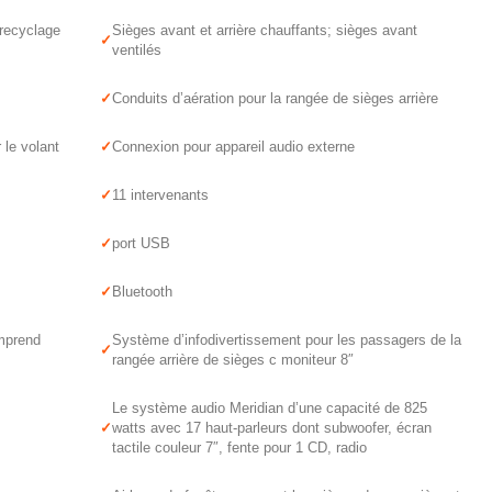
 recyclage
Sièges avant et arrière chauffants; sièges avant
ventilés
Conduits d’aération pour la rangée de sièges arrière
 le volant
Connexion pour appareil audio externe
11 intervenants
port USB
Bluetooth
mprend
Système d’infodivertissement pour les passagers de la
rangée arrière de sièges c moniteur 8″
Le système audio Meridian d’une capacité de 825
watts avec 17 haut-parleurs dont subwoofer, écran
tactile couleur 7″, fente pour 1 CD, radio