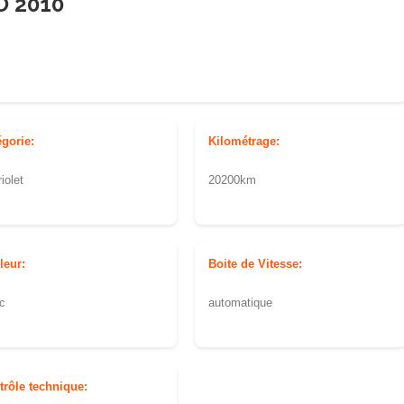
 2010
égorie:
Kilométrage:
iolet
20200km
leur:
Boite de Vitesse:
c
automatique
trôle technique: