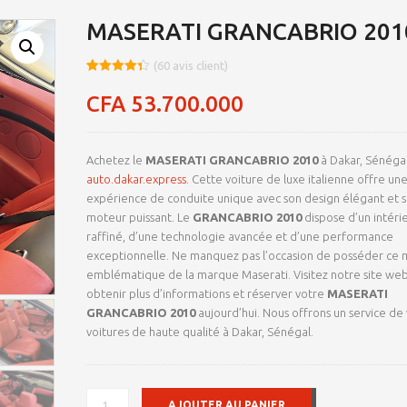
MASERATI GRANCABRIO 201
(
60
avis client)
Noté
8
4.39
sur 5
CFA
53.700.000
basé sur
notations
client
Achetez le
MASERATI GRANCABRIO 2010
à Dakar, Sénégal
auto.dakar.express
. Cette voiture de luxe italienne offre un
expérience de conduite unique avec son design élégant et 
moteur puissant. Le
GRANCABRIO 2010
dispose d’un intéri
raffiné, d’une technologie avancée et d’une performance
exceptionnelle. Ne manquez pas l’occasion de posséder ce
emblématique de la marque Maserati. Visitez notre site we
obtenir plus d’informations et réserver votre
MASERATI
GRANCABRIO 2010
aujourd’hui. Nous offrons un service de
voitures de haute qualité à Dakar, Sénégal.
QUANTITÉ
AJOUTER AU PANIER