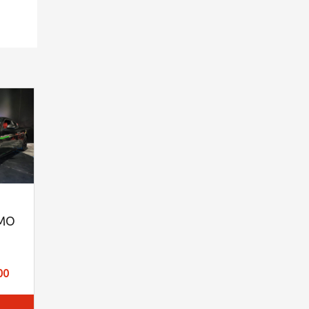
I
MO
00