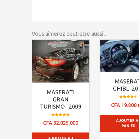
Vous aimerez peut-être aussi…
MASERAT
GHIBLI 20
MASERATI
GRAN
Note
CFA
19.800.
TURISMO I 2009
4.39
sur 5
Note
AJOUTER A
CFA
32.025.000
4.84
PANIER
sur 5
AJOUTER AU