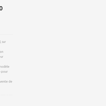
0
, sur
e
son
eur
 modèle
b pour
 vente de