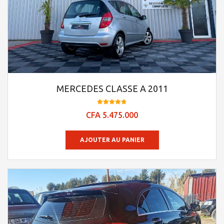
MERCEDES CLASSE A 2011
Note
CFA
5.475.000
4.78
sur 5
AJOUTER AU PANIER