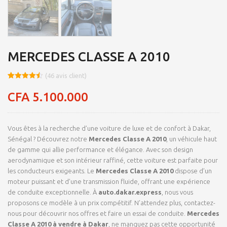
MERCEDES CLASSE A 2010
(
46
avis client)
Noté
8
4.48
sur 5
CFA
5.100.000
basé sur
notations
client
Vous êtes à la recherche d’une voiture de luxe et de confort à Dakar,
Sénégal ? Découvrez notre
Mercedes Classe A 2010
, un véhicule haut
de gamme qui allie performance et élégance. Avec son design
aerodynamique et son intérieur raffiné, cette voiture est parfaite pour
les conducteurs exigeants. Le
Mercedes Classe A 2010
dispose d’un
moteur puissant et d’une transmission fluide, offrant une expérience
de conduite exceptionnelle. À
auto.dakar.express
, nous vous
proposons ce modèle à un prix compétitif. N’attendez plus, contactez-
nous pour découvrir nos offres et faire un essai de conduite.
Mercedes
Classe A 2010 à vendre à Dakar
, ne manquez pas cette opportunité