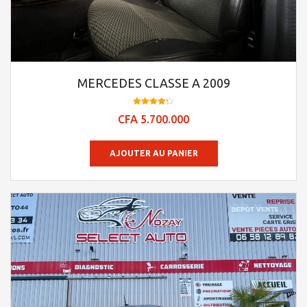
MERCEDES CLASSE A 2009
Note
CFA
5.700.000
4.25
sur 5
AJOUTER AU PANIER