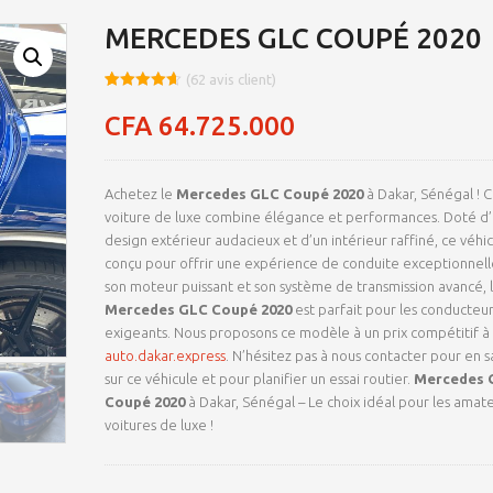
MERCEDES GLC COUPÉ 2020
(
62
avis client)
Noté
8
4.66
sur 5
CFA
64.725.000
basé sur
notations
client
Achetez le
Mercedes GLC Coupé 2020
à Dakar, Sénégal ! 
voiture de luxe combine élégance et performances. Doté d
design extérieur audacieux et d’un intérieur raffiné, ce véhic
conçu pour offrir une expérience de conduite exceptionnell
son moteur puissant et son système de transmission avancé, 
Mercedes GLC Coupé 2020
est parfait pour les conducteur
exigeants. Nous proposons ce modèle à un prix compétitif à
auto.dakar.express
. N’hésitez pas à nous contacter pour en s
sur ce véhicule et pour planifier un essai routier.
Mercedes 
Coupé 2020
à Dakar, Sénégal – Le choix idéal pour les amat
voitures de luxe !