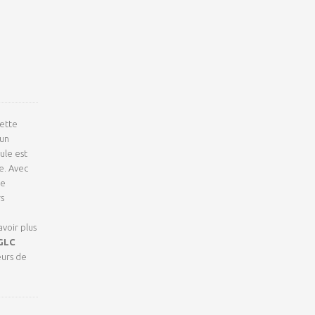
Cette
’un
ule est
e. Avec
le
s
avoir plus
GLC
eurs de