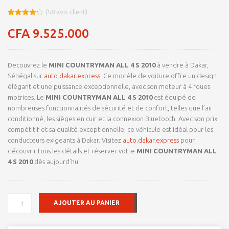
(
58
avis client)
Noté
8
4.25
sur 5
CFA
9.525.000
basé
sur
notations
client
Decouvrez le
MINI COUNTRYMAN ALL 4 S 2010
à vendre à Dakar,
Sénégal sur
auto.dakar.express
. Ce modèle de voiture offre un design
élégant et une puissance exceptionnelle, avec son moteur à 4 roues
motrices. Le
MINI COUNTRYMAN ALL 4 S 2010
est équipé de
nombreuses fonctionnalités de sécurité et de confort, telles que l’air
conditionné, les sièges en cuir et la connexion Bluetooth. Avec son prix
compétitif et sa qualité exceptionnelle, ce véhicule est idéal pour les
conducteurs exigeants à Dakar. Visitez
auto.dakar.express
pour
découvrir tous les détails et réserver votre
MINI COUNTRYMAN ALL
4 S 2010
dès aujourd’hui !
QUANTITÉ
AJOUTER AU PANIER
DE
MINI
COUNTRYMAN