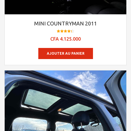
MINI COUNTRYMAN 2011
Note
CFA
4.125.000
4.29
sur 5
AJOUTER AU PANIER