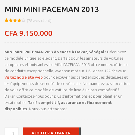
MINI MINI PACEMAN 2013
(
78
avis client)
Noté
8
4.09
sur 5
CFA
9.150.000
basé
sur
notations
client
MINI MINI PACEMAN 2013 à vendre à Dakar, Sénégal
! Découvrez
ce modèle unique et élégant, parfait pour les amateurs de voitures
compactes et puissantes. Le MINI PACEMAN 2013 offre une expérience
de conduite exceptionnelle, avec son moteur 1.6L et ses 122 chevaux.
Visitez notre site web
pour découvrir les caractéristiques détaillées et
les équipements de sécurité de ce véhicule. Ne manquez pas l’occasion
de vous offrir ce modèle de voiture de luxe à un prix compétitif à
Dakar. Contactez-nous pour plus d’informations et pour planifier un
essai routier.
Tarif compétitif, assurance et financement
disponibles
. Nous vous attendons !
QUANTITÉ
AJOUTER AU PANIER