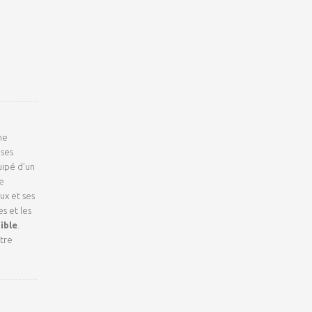
ne
 ses
uipé d’un
e
ux et ses
s et les
ible
.
tre