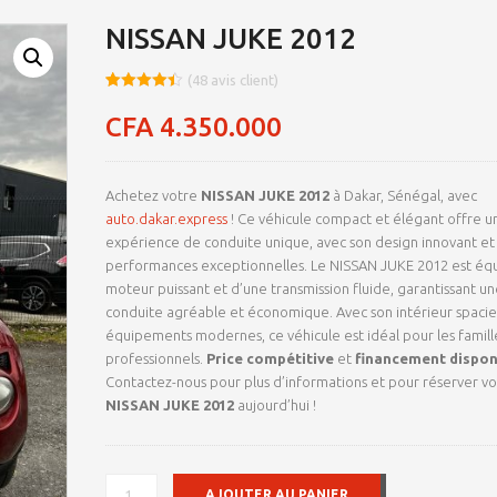
NISSAN JUKE 2012
(
48
avis client)
Noté
8
4.45
sur 5
CFA
4.350.000
basé sur
notations
client
Achetez votre
NISSAN JUKE 2012
à Dakar, Sénégal, avec
auto.dakar.express
! Ce véhicule compact et élégant offre u
expérience de conduite unique, avec son design innovant et
performances exceptionnelles. Le NISSAN JUKE 2012 est éq
moteur puissant et d’une transmission fluide, garantissant un
conduite agréable et économique. Avec son intérieur spacie
équipements modernes, ce véhicule est idéal pour les famille
professionnels.
Price compétitive
et
financement dispon
Contactez-nous pour plus d’informations et pour réserver vo
NISSAN JUKE 2012
aujourd’hui !
QUANTITÉ
AJOUTER AU PANIER