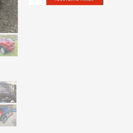
DE
NISSAN
JUKE
2012