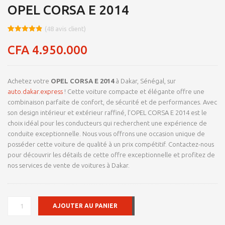
OPEL CORSA E 2014
(
48
avis client)
Noté
8
4.84
sur 5
CFA
4.950.000
basé sur
notations
client
Achetez votre
OPEL CORSA E 2014
à Dakar, Sénégal, sur
auto.dakar.express
! Cette voiture compacte et élégante offre une
combinaison parfaite de confort, de sécurité et de performances. Avec
son design intérieur et extérieur raffiné, l’OPEL CORSA E 2014 est le
choix idéal pour les conducteurs qui recherchent une expérience de
conduite exceptionnelle. Nous vous offrons une occasion unique de
posséder cette voiture de qualité à un prix compétitif. Contactez-nous
pour découvrir les détails de cette offre exceptionnelle et profitez de
nos services de vente de voitures à Dakar.
QUANTITÉ
AJOUTER AU PANIER
DE
OPEL