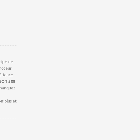
uipé de
 moteur
périence
EOT 508
 manquez
ir plus et