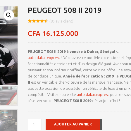
PEUGEOT 508 II 2019
(
85
avis client)
Noté
8
4.55
sur 5
CFA
16.125.000
basé sur
notations
client
PEUGEOT 508 II 2019 à vendre à Dakar, Sénégal
sur
auto.dakar.express
! Découvrez ce modèle exceptionnel, éq
fonctionnalités dernier cri et d’un design élégant. Avec son
puissant et son intérieur raffiné, cette voiture offre une ex
de conduite unique.
Année de fabrication : 2019
, le
PEUG
II
est un véritable chef-d’œuvre de la marque française. Ne
pas cette occasion de posséder un véhicule de luxe à un prix
compétitif. Visitez notre site
auto.dakar.express
pour en savo
réserver votre
PEUGEOT 508 II 2019
dès aujourd’hui !
QUANTITÉ
AJOUTER AU PANIER
DE