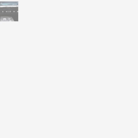
PEUGEOT
508
II
2019