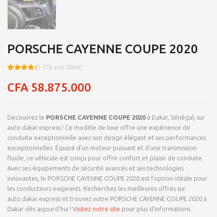
PORSCHE CAYENNE COUPE 2020
(
78
avis client)
Noté
8
4.25
sur 5
CFA
58.875.000
basé
sur
notations
client
Decouvrez le
PORSCHE CAYENNE COUPE 2020
à Dakar, Sénégal, sur
auto.dakar.express ! Ce modèle de luxe offre une expérience de
conduite exceptionnelle avec son design élégant et ses performances
exceptionnelles. Équipé d’un moteur puissant et d’une transmission
fluide, ce véhicule est conçu pour offrir confort et plaisir de conduite.
Avec ses équipements de sécurité avancés et ses technologies
innovantes, le PORSCHE CAYENNE COUPE 2020 est l’option idéale pour
les conducteurs exigeants. Recherchez les meilleures offres sur
auto.dakar.express et trouvez votre PORSCHE CAYENNE COUPE 2020 à
Dakar dès aujourd’hui !
Visitez notre site
pour plus d’informations.