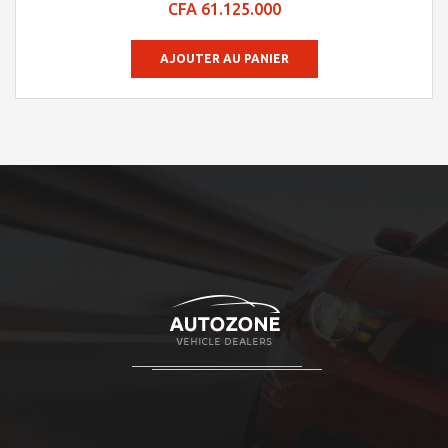
CFA
61.125.000
4.9
sur 5
AJOUTER AU PANIER