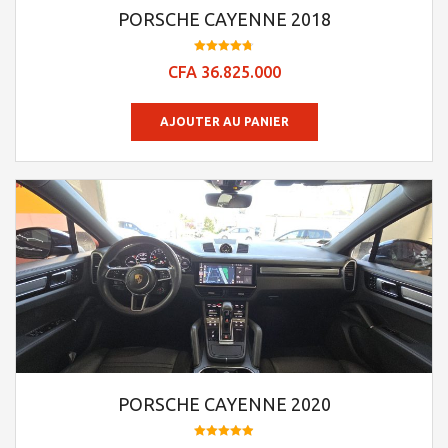
PORSCHE CAYENNE 2018
Note
CFA
36.825.000
4.73
sur 5
AJOUTER AU PANIER
PORSCHE CAYENNE 2020
Note