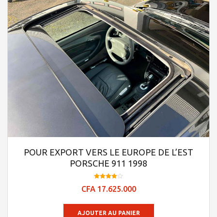
POUR EXPORT VERS LE EUROPE DE L’EST
PORSCHE 911 1998
Note
CFA
17.625.000
4.0
sur 5
AJOUTER AU PANIER