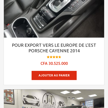
POUR EXPORT VERS LE EUROPE DE L’EST
PORSCHE CAYENNE 2014
Note
CFA
30.525.000
4.78
sur 5
AJOUTER AU PANIER