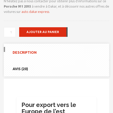
N’hésitez pas à nous contacter pour obtenir plus d’informations sur ce
Porsche 911 2015
à vendre à Dakar, et à découvrir nos autres offres de
voitures sur
auto.dakar.express
.
QUANTITÉ
AJOUTER AU PANIER
DE
POUR
EXPORT
VERS
DESCRIPTION
LE
EUROPE
DE
L'EST
AVIS (20)
PORSCHE
911
2015
Pour export vers le
Europe de l’est