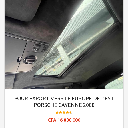
POUR EXPORT VERS LE EUROPE DE L’EST
PORSCHE CAYENNE 2008
Note
CFA
16.800.000
4.66
sur 5