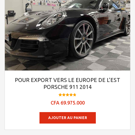
POUR EXPORT VERS LE EUROPE DE L’EST
PORSCHE 911 2014
Note
CFA
69.975.000
4.74
sur 5
AJOUTER AU PANIER