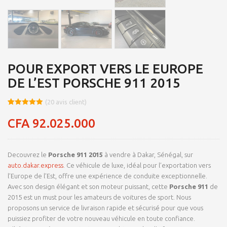
POUR EXPORT VERS LE EUROPE
DE L’EST PORSCHE 911 2015
(
20
avis client)
Noté
8
4.95
sur 5
CFA
92.025.000
basé sur
notations
client
Decouvrez le
Porsche 911 2015
à vendre à Dakar, Sénégal, sur
auto.dakar.express
. Ce véhicule de luxe, idéal pour l’exportation vers
l’Europe de l’Est, offre une expérience de conduite exceptionnelle.
Avec son design élégant et son moteur puissant, cette
Porsche 911
de
2015 est un must pour les amateurs de voitures de sport. Nous
proposons un service de livraison rapide et sécurisé pour que vous
puissiez profiter de votre nouveau véhicule en toute confiance.