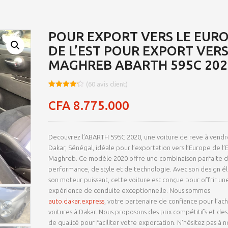
POUR EXPORT VERS LE EUR
DE L’EST POUR EXPORT VERS
MAGHREB ABARTH 595C 202
(
60
avis client)
Noté
8
4.25
sur 5
CFA
8.775.000
basé
sur
notations
client
Decouvrez l’ABARTH 595C 2020, une voiture de reve à vendr
Dakar, Sénégal, idéale pour l’exportation vers l’Europe de l’E
Maghreb. Ce modèle 2020 offre une combinaison parfaite 
performance, de style et de technologie. Avec son design é
son moteur puissant, cette voiture est conçue pour offrir un
expérience de conduite exceptionnelle. Nous sommes
auto.dakar.express
, votre partenaire de confiance pour l’ac
voitures à Dakar. Nous proposons des prix compétitifs et des
de qualité pour faciliter votre exportation. N’hésitez pas à n