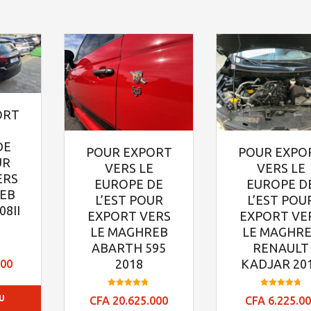
ORT
E
DE
POUR EXPORT
POUR EXPO
UR
VERS LE
VERS LE
ERS
EUROPE DE
EUROPE D
REB
L’EST POUR
L’EST POU
08II
EXPORT VERS
EXPORT VE
LE MAGHREB
LE MAGHR
ABARTH 595
RENAULT
2018
KADJAR 20
000
Note
Note
U
CFA
20.625.000
CFA
6.225.0
4.7
4.78
sur 5
sur 5