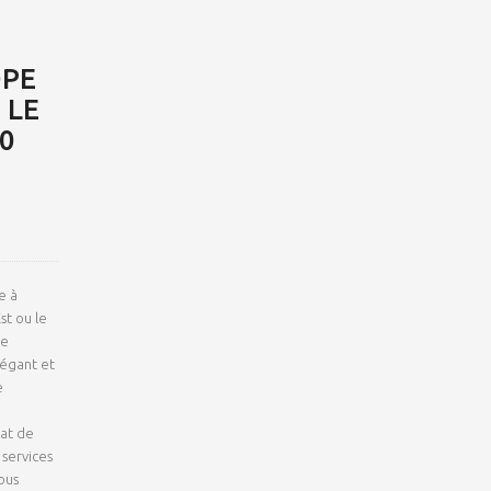
OPE
 LE
0
e à
st ou le
de
légant et
e
hat de
 services
ous