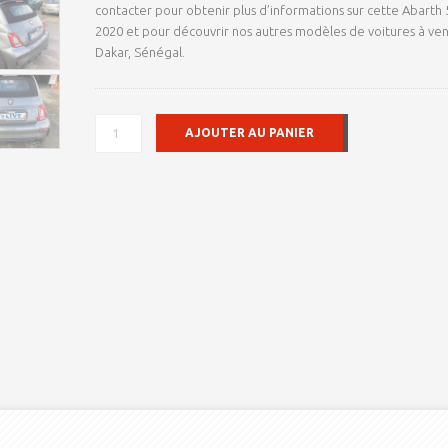
contacter pour obtenir plus d’informations sur cette Abarth
2020 et pour découvrir nos autres modèles de voitures à ve
Dakar, Sénégal.
QUANTITÉ
AJOUTER AU PANIER
DE
POUR
EXPORT
VERS
LE
EUROPE
DE
L'EST
POUR
EXPORT
VERS
LE
MAGHREB
ABARTH
595C
2020