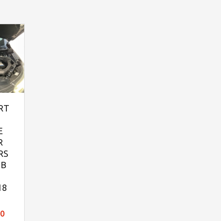
RT
E
R
RS
EB
18
00