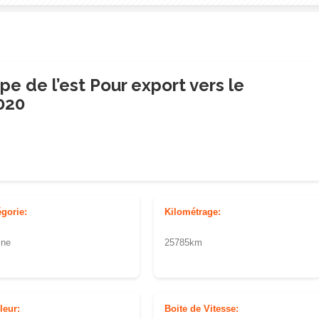
pe de l’est Pour export vers le
020
égorie:
Kilométrage:
ine
25785km
leur:
Boite de Vitesse: