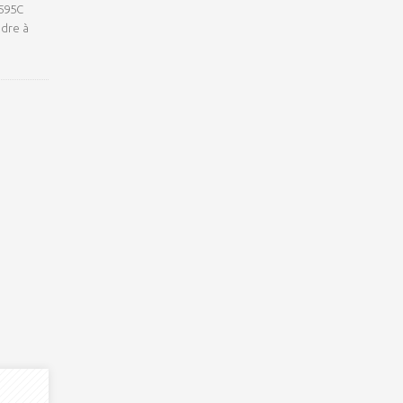
 595C
ndre à