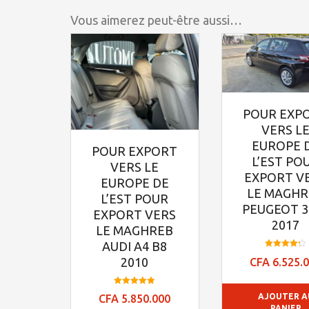
Vous aimerez peut-être aussi…
POUR EXP
VERS L
EUROPE 
POUR EXPORT
L’EST PO
VERS LE
EXPORT V
EUROPE DE
LE MAGH
L’EST POUR
PEUGEOT 3
EXPORT VERS
2017
LE MAGHREB
AUDI A4 B8
Note
2010
CFA
6.525.
4.23
sur 5
Note
AJOUTER A
CFA
5.850.000
4.84
sur 5
PANIER