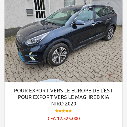
POUR EXPORT VERS LE EUROPE DE L’EST
POUR EXPORT VERS LE MAGHREB KIA
NIRO 2020
Note
CFA
12.525.000
4.76
sur 5