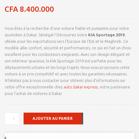
Noté
8
4.7
sur 5
CFA
8.400.000
basé sur
notations
client
Vous êtes à la recherche d’une voiture fiable et puissante pour votre
quotidien à Dakar, Sénégal ? Découvrez notre
KIA Sportage 2019
,
idéale pour les exportations vers l’Europe de l’Est et le Maghreb. Ce
modèle allie confort, sécurité et performances, ce qui en fait un choix
excellent pour les conducteurs exigeants. Avec son design élégant et
son intérieur spacieux, la KIA Sportage 2019 est parfaite pour les
déplacements urbains et les longs trajets. Nous vous proposons cette
voiture à un prix compétitif et avec toutes les garanties nécessaires.
N’hésitez pas à nous contacter pour obtenir plus d’informations sur
cette offre exceptionnelle chez
auto.dakar.express
, votre partenaire
pour l’achat de voitures à Dakar.
QUANTITÉ
AJOUTER AU PANIER
DE
POUR
EXPORT