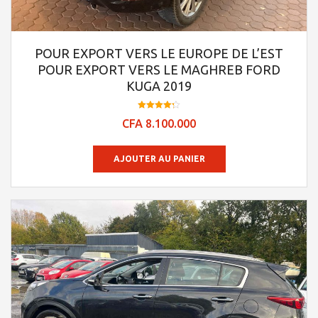
POUR EXPORT VERS LE EUROPE DE L’EST
POUR EXPORT VERS LE MAGHREB FORD
KUGA 2019
Note
CFA
8.100.000
4.23
sur 5
AJOUTER AU PANIER