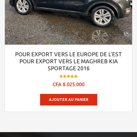
POUR EXPORT VERS LE EUROPE DE L’EST
POUR EXPORT VERS LE MAGHREB KIA
SPORTAGE 2016
Note
CFA
8.025.000
4.95
sur 5
AJOUTER AU PANIER