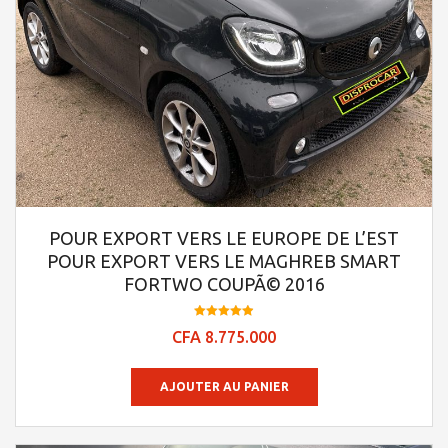
POUR EXPORT VERS LE EUROPE DE L’EST
POUR EXPORT VERS LE MAGHREB SMART
FORTWO COUPÃ© 2016
Note
CFA
8.775.000
4.95
sur 5
AJOUTER AU PANIER