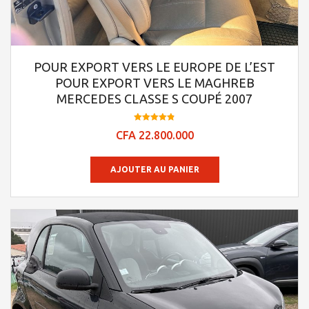
POUR EXPORT VERS LE EUROPE DE L’EST
POUR EXPORT VERS LE MAGHREB
MERCEDES CLASSE S COUPÉ 2007
Note
CFA
22.800.000
4.84
sur 5
AJOUTER AU PANIER