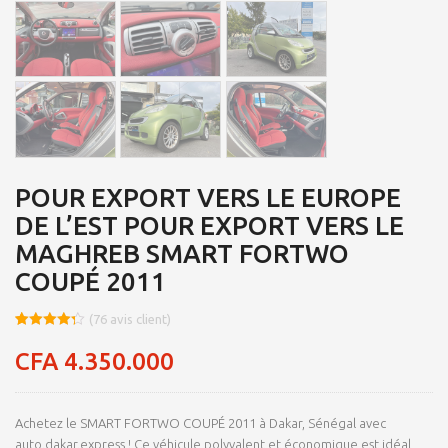
POUR EXPORT VERS LE EUROPE
DE L’EST POUR EXPORT VERS LE
MAGHREB SMART FORTWO
COUPÉ 2011
(
76
avis client)
Noté
8
4.29
sur 5
CFA
4.350.000
basé
sur
notations
client
Achetez le SMART FORTWO COUPÉ 2011 à Dakar, Sénégal avec
auto.dakar.express ! Ce véhicule polyvalent et économique est idéal