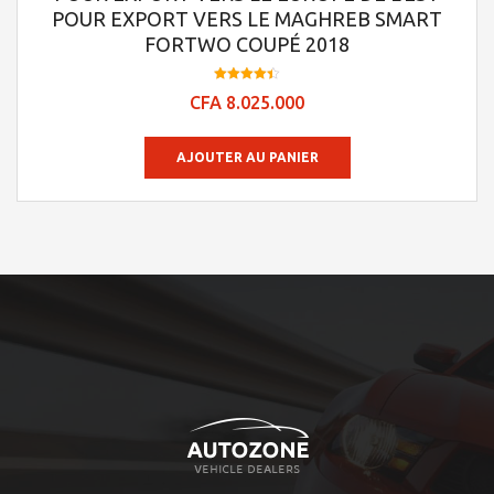
POUR EXPORT VERS LE MAGHREB SMART
FORTWO COUPÉ 2018
Note
CFA
8.025.000
4.45
sur 5
AJOUTER AU PANIER