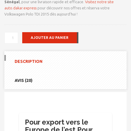
Sénégal
, pour une livraison rapide et efficace.
Visitez notre site
auto.dakar.express
pour découvrir nos offres et réserva votre
Volkswagen Polo TDI 2015 dès aujourd’hui !
QUANTITÉ
AJOUTER AU PANIER
DE
POUR
EXPORT
VERS
DESCRIPTION
LE
EUROPE
DE
L'EST
AVIS (20)
POUR
EXPORT
VERS
LE
MAGHREB
VOLKSWAGEN
POLO
TDI
Pour export vers le
2015
Europe de l’est Pour