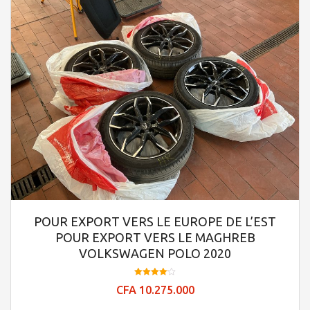
POUR EXPORT VERS LE EUROPE DE L’EST
POUR EXPORT VERS LE MAGHREB
VOLKSWAGEN POLO 2020
Note
CFA
10.275.000
4.09
sur 5