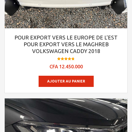
POUR EXPORT VERS LE EUROPE DE L’EST
POUR EXPORT VERS LE MAGHREB
VOLKSWAGEN CADDY 2018
Note
CFA
12.450.000
4.73
sur 5
AJOUTER AU PANIER