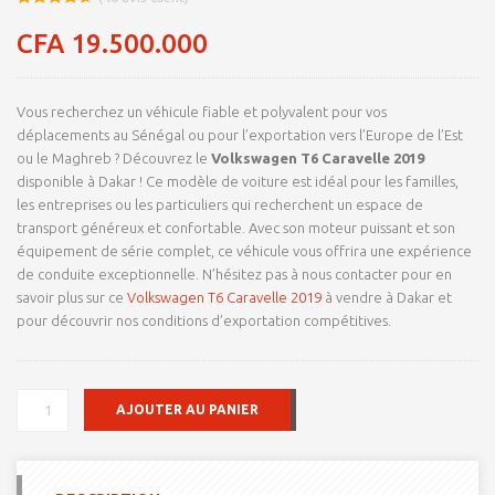
Noté
8
4.66
sur 5
CFA
19.500.000
basé sur
notations
client
Vous recherchez un véhicule fiable et polyvalent pour vos
déplacements au Sénégal ou pour l’exportation vers l’Europe de l’Est
ou le Maghreb ? Découvrez le
Volkswagen T6 Caravelle 2019
disponible à Dakar ! Ce modèle de voiture est idéal pour les familles,
les entreprises ou les particuliers qui recherchent un espace de
transport généreux et confortable. Avec son moteur puissant et son
équipement de série complet, ce véhicule vous offrira une expérience
de conduite exceptionnelle. N’hésitez pas à nous contacter pour en
savoir plus sur ce
Volkswagen T6 Caravelle 2019
à vendre à Dakar et
pour découvrir nos conditions d’exportation compétitives.
QUANTITÉ
AJOUTER AU PANIER
DE
POUR
EXPORT
VERS