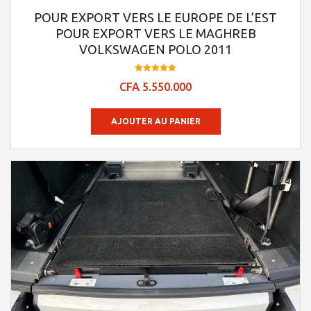
POUR EXPORT VERS LE EUROPE DE L’EST
POUR EXPORT VERS LE MAGHREB
VOLKSWAGEN POLO 2011
Note
CFA
5.550.000
4.95
sur 5
AJOUTER AU PANIER