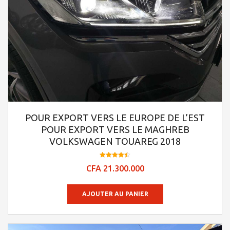
POUR EXPORT VERS LE EUROPE DE L’EST
POUR EXPORT VERS LE MAGHREB
VOLKSWAGEN TOUAREG 2018
Note
CFA
21.300.000
4.48
sur 5
AJOUTER AU PANIER