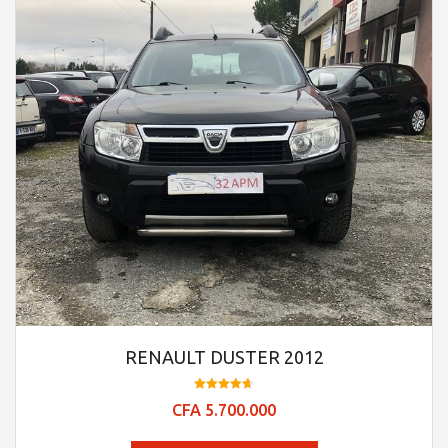
RENAULT DUSTER 2012
Note
CFA
5.700.000
4.7
sur 5