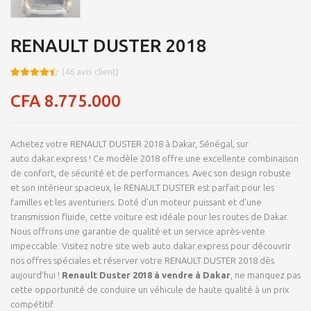
RENAULT DUSTER 2018
(
46
avis client)
Noté
8
4.41
sur 5
CFA
8.775.000
basé sur
notations
client
Achetez votre RENAULT DUSTER 2018 à Dakar, Sénégal, sur
auto.dakar.express ! Ce modèle 2018 offre une excellente combinaison
de confort, de sécurité et de performances. Avec son design robuste
et son intérieur spacieux, le RENAULT DUSTER est parfait pour les
familles et les aventuriers. Doté d’un moteur puissant et d’une
transmission fluide, cette voiture est idéale pour les routes de Dakar.
Nous offrons une garantie de qualité et un service après-vente
impeccable. Visitez notre site web auto.dakar.express pour découvrir
nos offres spéciales et réserver votre RENAULT DUSTER 2018 dès
aujourd’hui !
Renault Duster 2018 à vendre à Dakar
, ne manquez pas
cette opportunité de conduire un véhicule de haute qualité à un prix
compétitif.