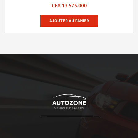
Note
CFA
13.575.000
4.48
sur 5
AJOUTER AU PANIER