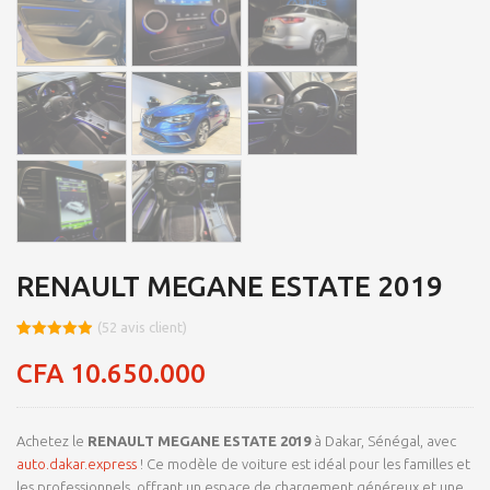
RENAULT MEGANE ESTATE 2019
(
52
avis client)
Noté
8
4.95
sur 5
CFA
10.650.000
basé sur
notations
client
Achetez le
RENAULT MEGANE ESTATE 2019
à Dakar, Sénégal, avec
auto.dakar.express
! Ce modèle de voiture est idéal pour les familles et
les professionnels, offrant un espace de chargement généreux et une