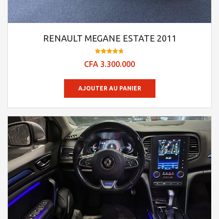
RENAULT MEGANE ESTATE 2011
Note
CFA
3.300.000
4.73
sur 5
AJOUTER AU PANIER