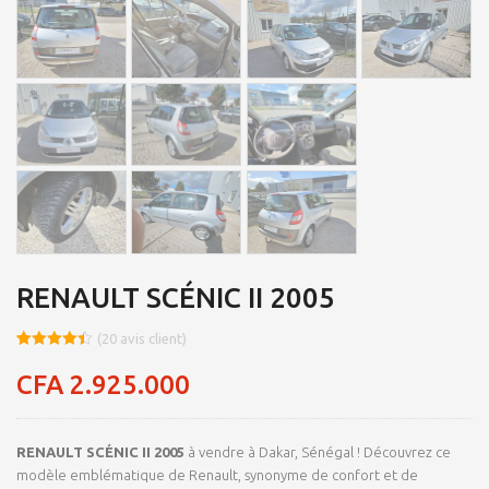
RENAULT SCÉNIC II 2005
(
20
avis client)
Noté
8
4.45
sur 5
CFA
2.925.000
basé sur
notations
client
RENAULT SCÉNIC II 2005
à vendre à Dakar, Sénégal ! Découvrez ce
modèle emblématique de
Renault
, synonyme de confort et de