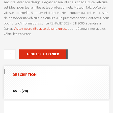
sécurité. Avec son design élégant et son intérieur spacieux, ce véhicule
est idéal pour les familles et les professionnels.
Moteur 1.6L
, boîte de
vitesses manuelle,
5 portes
et
5 places
. Ne manquez pas cette occasion
de posséder un véhicule de qualité à un prix compétitif. Contactez-nous
pour plus d’informations sur ce
RENAULT SCÉNIC II 2005
à vendre à
Dakar.
Visitez notre site auto.dakar.express
pour découvrir nos autres
véhicules en vente.
QUANTITÉ
AJOUTER AU PANIER
DE
RENAULT
SCÉNIC
II
DESCRIPTION
2005
AVIS (20)