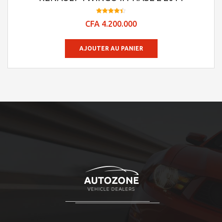
Note
CFA
4.200.000
4.45
sur 5
AJOUTER AU PANIER