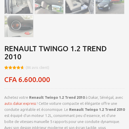
RENAULT TWINGO 1.2 TREND
2010
(
86
avis client)
Noté
8
4.66
sur 5
CFA
6.600.000
basé sur
notations
client
Achetez votre
Renault Twingo 1.2 Trend 2010
à Dakar, Sénégal, avec
auto.dakar.express
! Cette voiture compacte et élégante offre une
conduite agréable et économique. Le
Renault Twingo 1.2 Trend 2010
est équipé d’un moteur 1.2L, consommant peu d’essence, et d’une
boîte de vitesses manuelle 5 rapports pour une conduite dynamique.
Avec son design intérieur moderne et son écran tactile, vous