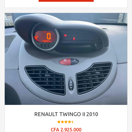
RENAULT TWINGO II 2010
Note
CFA
2.925.000
4.45