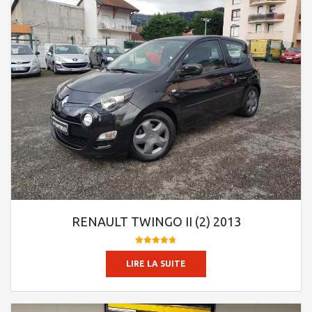
RENAULT TWINGO II (2) 2013
Note
4.78
LIRE LA SUITE
sur 5