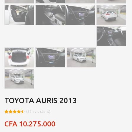
TOYOTA AURIS 2013
(
52
avis client)
Noté
8
4.48
sur 5
CFA
10.275.000
basé sur
notations