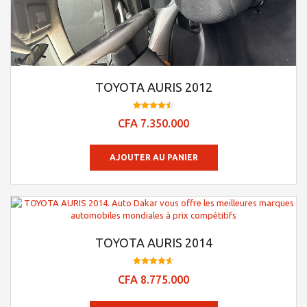
TOYOTA AURIS 2012
Note
CFA
7.350.000
4.48
sur 5
AJOUTER AU PANIER
TOYOTA AURIS 2014
Note
CFA
8.775.000
4.55
sur 5