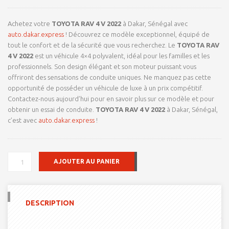
notations
client
Achetez votre
TOYOTA RAV 4 V 2022
à Dakar, Sénégal avec
auto.dakar.express
! Découvrez ce modèle exceptionnel, équipé de
tout le confort et de la sécurité que vous recherchez. Le
TOYOTA RAV
4 V 2022
est un véhicule 4×4 polyvalent, idéal pour les familles et les
professionnels. Son design élégant et son moteur puissant vous
offriront des sensations de conduite uniques. Ne manquez pas cette
opportunité de posséder un véhicule de luxe à un prix compétitif.
Contactez-nous aujourd’hui pour en savoir plus sur ce modèle et pour
obtenir un essai de conduite.
TOYOTA RAV 4 V 2022
à Dakar, Sénégal,
c’est avec
auto.dakar.express
!
QUANTITÉ
AJOUTER AU PANIER
DE
TOYOTA
RAV
4
DESCRIPTION
V
2022