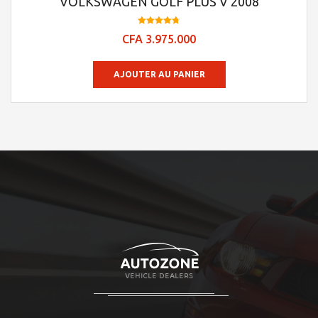
VOLKSWAGEN GOLF PLUS V 2008
Note
CFA
3.975.000
4.76
sur 5
AJOUTER AU PANIER