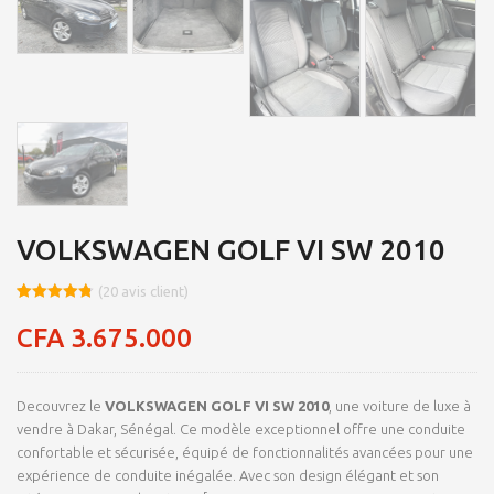
VOLKSWAGEN GOLF VI SW 2010
(
20
avis client)
Noté
8
4.76
sur 5
CFA
3.675.000
basé sur
notations
client
Decouvrez le
VOLKSWAGEN GOLF VI SW 2010
, une voiture de luxe à
vendre à Dakar, Sénégal. Ce modèle exceptionnel offre une conduite
confortable et sécurisée, équipé de fonctionnalités avancées pour une
expérience de conduite inégalée. Avec son design élégant et son