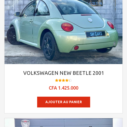
VOLKSWAGEN NEW BEETLE 2001
Note
CFA
1.425.000
4.23
sur 5
AJOUTER AU PANIER