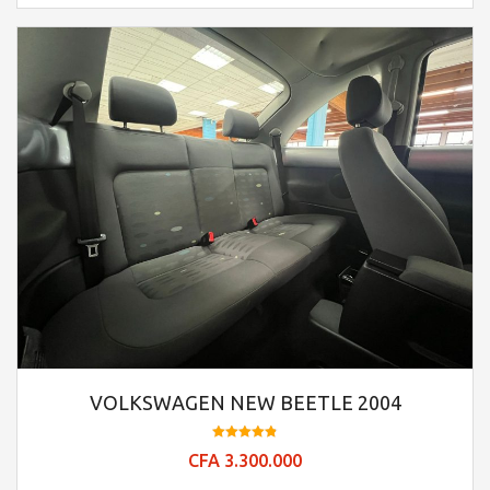
VOLKSWAGEN NEW BEETLE 2004
Note
CFA
3.300.000
4.84
sur 5