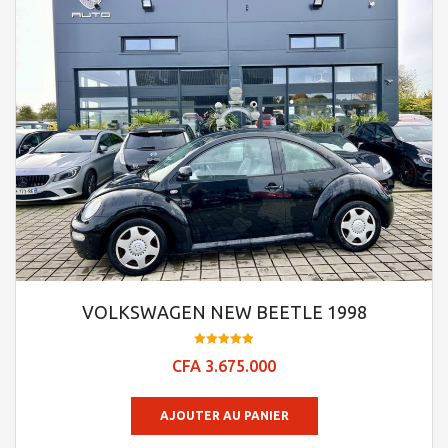
VOLKSWAGEN NEW BEETLE 1998
Note
CFA
3.675.000
4.9
sur 5
AJOUTER AU PANIER