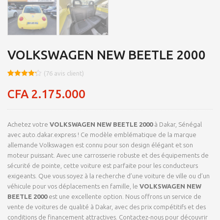
VOLKSWAGEN NEW BEETLE 2000
(
76
avis client)
Noté
8
4.23
sur 5
CFA
2.175.000
basé
sur
notations
client
Achetez votre
VOLKSWAGEN NEW BEETLE 2000
à Dakar, Sénégal
avec auto.dakar.express ! Ce modèle emblématique de la marque
allemande Volkswagen est connu pour son design élégant et son
moteur puissant. Avec une carrosserie robuste et des équipements de
sécurité de pointe, cette voiture est parfaite pour les conducteurs
exigeants. Que vous soyez à la recherche d’une voiture de ville ou d’un
véhicule pour vos déplacements en famille, le
VOLKSWAGEN NEW
BEETLE 2000
est une excellente option. Nous offrons un service de
vente de voitures de qualité à Dakar, avec des prix compétitifs et des
conditions de financement attractives. Contactez-nous pour découvrir