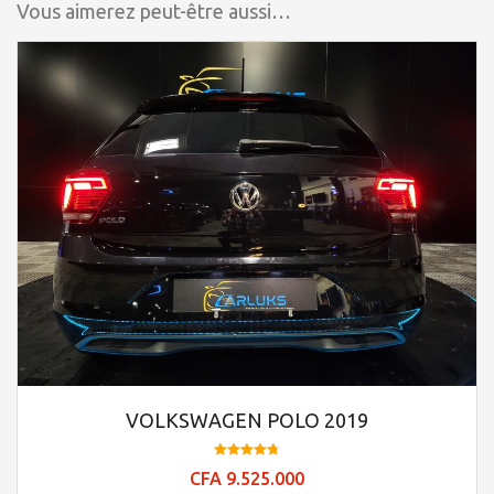
Vous aimerez peut-être aussi…
VOLKSWAGEN POLO 2019
Note
CFA
9.525.000
4.74
sur 5