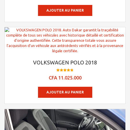
AJOUTER AU PANIER
VOLKSWAGEN POLO 2018
Note
CFA
11.025.000
4.76
sur 5
AJOUTER AU PANIER