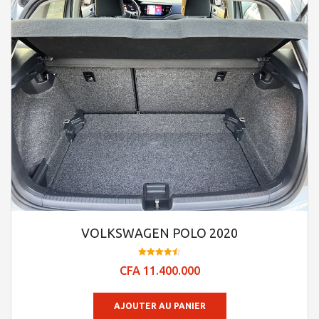
VOLKSWAGEN POLO 2020
Note
CFA
11.400.000
4.48
sur 5
AJOUTER AU PANIER