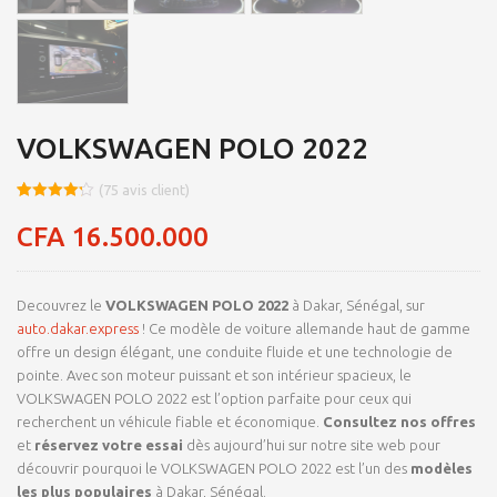
VOLKSWAGEN POLO 2022
(
75
avis client)
Noté
8
4.23
sur 5
CFA
16.500.000
basé
sur
notations
client
Decouvrez le
VOLKSWAGEN POLO 2022
à Dakar, Sénégal, sur
auto.dakar.express
! Ce modèle de voiture allemande haut de gamme
offre un design élégant, une conduite fluide et une technologie de
pointe. Avec son moteur puissant et son intérieur spacieux, le
VOLKSWAGEN POLO 2022 est l’option parfaite pour ceux qui
recherchent un véhicule fiable et économique.
Consultez nos offres
et
réservez votre essai
dès aujourd’hui sur notre site web pour
découvrir pourquoi le VOLKSWAGEN POLO 2022 est l’un des
modèles
les plus populaires
à Dakar, Sénégal.