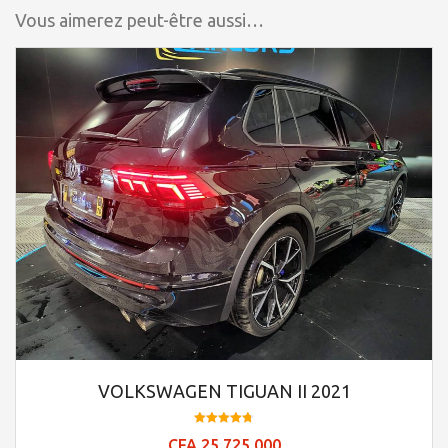
Vous aimerez peut-être aussi…
VOLKSWAGEN TIGUAN II 2021
Note
CFA
25.725.000
4.73