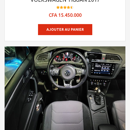
Note
CFA
15.450.000
4.53
sur 5
AJOUTER AU PANIER