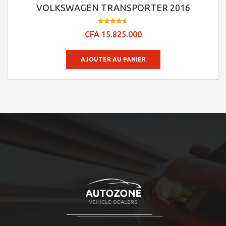
VOLKSWAGEN TRANSPORTER 2016
Note
CFA
15.825.000
4.7
sur 5
AJOUTER AU PANIER