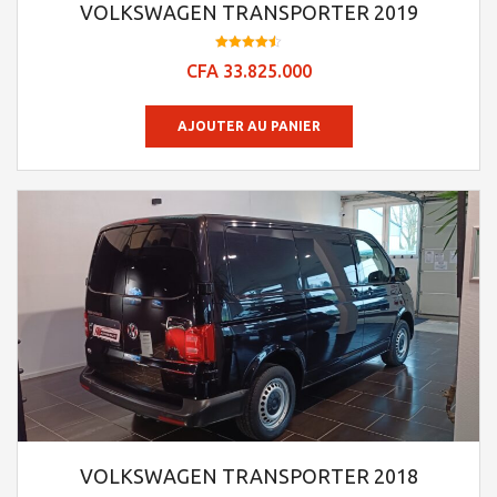
VOLKSWAGEN TRANSPORTER 2019
Note
CFA
33.825.000
4.53
sur 5
AJOUTER AU PANIER
VOLKSWAGEN TRANSPORTER 2018