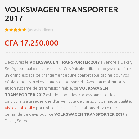
VOLKSWAGEN TRANSPORTER
2017
(
45
avis client)
Noté
8
4.84
sur 5
CFA
17.250.000
basé sur
notations
client
Decouvrez le
VOLKSWAGEN TRANSPORTER 2017
à vendre à Dakar,
Sénégal sur auto.dakar.express ! Ce véhicule utilitaire polyvalent offre
un grand espace de chargement et une confortable cabine pour vos
déplacements professionnels ou personnels. Avec son moteur puissant
et son système de transmission fiable, ce
VOLKSWAGEN
TRANSPORTER 2017
est idéal pour les professionnels et les
particuliers à la recherche d’un véhicule de transport de haute qualité.
Visitez notre site
pour obtenir plus d’informations et faire une
demande de devis pour ce
VOLKSWAGEN TRANSPORTER 2017
à
Dakar, Sénégal.