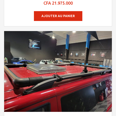
Note
CFA
21.975.000
4.84
sur 5
AJOUTER AU PANIER